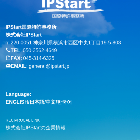
IPStart国際特許事務所
株式会社IPStart
〒220-0051 神奈川県横浜市西区中央1丁目19-5-803
TEL
:
050-3562-4649
FAX
: 045-314-6325
EMAIL
:
general@ipstart.jp
Language:
ENGLISH
/
日本語
/
中文
/
한국어
RECIPROCAL LINK
株式会社IPStartの企業情報