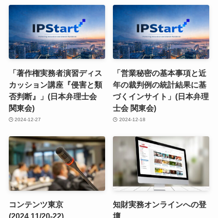
「著作権実務者演習ディス
「営業秘密の基本事項と近
カッション講座『侵害と類
年の裁判例の統計結果に基
否判断』」(日本弁理士会
づくインサイト」(日本弁理
関東会)
士会 関東会)
2024-12-27
2024-12-18
コンテンツ東京
知財実務オンラインへの登
(2024.11/20-22)
壇