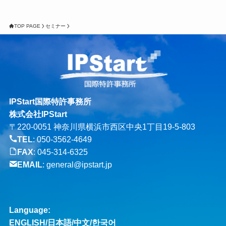
TOP PAGE
セミナー
IPStart国際特許事務所
株式会社IPStart
〒220-0051 神奈川県横浜市西区中央1丁目19-5-803
TEL
:
050-3562-4649
FAX
: 045-314-6325
EMAIL
:
general@ipstart.jp
Language:
ENGLISH
/
日本語
/
中文
/
한국어