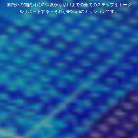
IPStart致力于为知识产权在日本及海外的保护与运用提供全流程支
国内外の知的財産の保護から活用までの全てのステップをトータ
国内外の知的財産の保護から活用までの全てのステップをトータ
ルサポートする－それがIPStartのミッションです。
ルサポートする－それがIPStartのミッションです。
持。