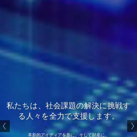
私たちは、社会課題の解決に挑戦す
私たちは、社会課題の解決に挑戦す
我们全力支持致力于通过技术解决社
る人々を全力で支援します。
る人々を全力で支援します。
会问题的个人和组织。
革新的アイディアを形に。そして財産に。
革新的アイディアを形に。そして財産に。
我们将创新理念转化为有价值的资产。