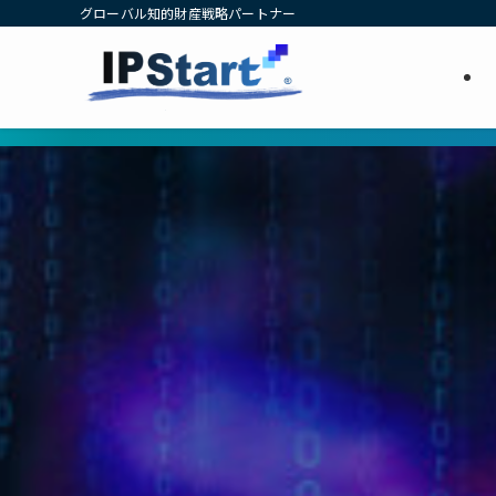
グローバル知的財産戦略パートナー