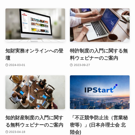
知財実務オンラインへの登
特許制度の入門に関する無
壇
料ウェビナーのご案内
2024-03-01
2023-09-27
知的財産制度の入門に関す
「不正競争防止法（営業秘
る無料ウェビナーのご案内
密等）」(日本弁理士会 北
陸会)
2023-04-18