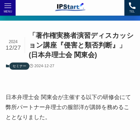
MENU
TEL
「著作権実務者演習ディスカッシ
2024
ョン講座『侵害と類否判断』」
12/27
(日本弁理士会 関東会)
2024-12-27
セミナー
日本弁理士会 関東会が主催する以下の研修会にて
弊所パートナー弁理士の服部洋が講師を務めるこ
ととなりました。