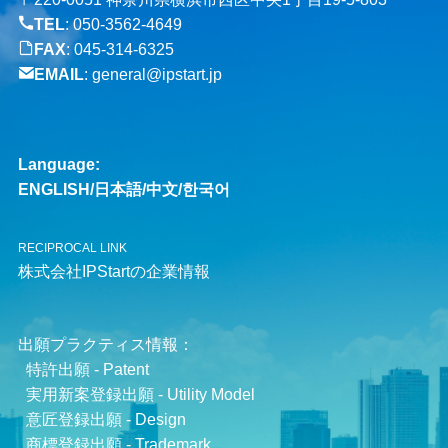
TEL
:
050-3562-4649
FAX
: 045-314-6325
EMAIL
:
general@ipstart.jp
Language:
ENGLISH
/
日本語
/
中文
/
한국어
RECIPROCAL LINK
株式会社IPStartの企業情報
出願プラクティス情報：
特許出願 - Patent
実用新案登録出願 - Utility Model
意匠登録出願 - Design
商標登録出願 - Trademark