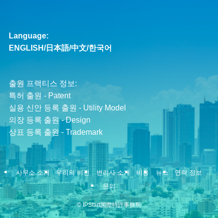
Language:
ENGLISH
/
日本語
/
中文
/
한국어
출원 프랙티스 정보:
특허 출원 - Patent
실용 신안 등록 출원 - Utility Model
의장 등록 출원 - Design
상표 등록 출원 - Trademark
사무소 소개
우리의 비전
변리사 소개
비용
뉴스
연락 정보
문의
©
IPStart国際特許事務所