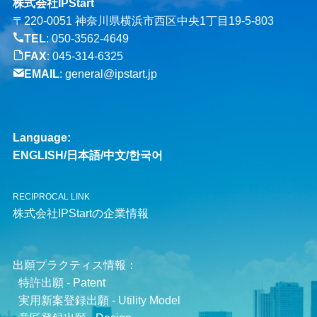
株式会社IPStart
〒220-0051 神奈川県横浜市西区中央1丁目19-5-803
TEL
:
050-3562-4649
FAX
: 045-314-6325
EMAIL
:
general@ipstart.jp
Language:
ENGLISH
/
日本語
/
中文
/
한국어
RECIPROCAL LINK
株式会社IPStartの企業情報
出願プラクティス情報：
特許出願 - Patent
実用新案登録出願 - Utility Model