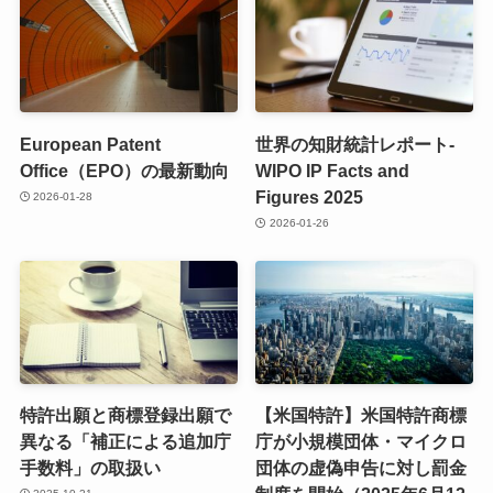
European Patent
世界の知財統計レポート-
Office（EPO）の最新動向
WIPO IP Facts and
Figures 2025
2026-01-28
2026-01-26
特許出願と商標登録出願で
【米国特許】米国特許商標
異なる「補正による追加庁
庁が小規模団体・マイクロ
手数料」の取扱い
団体の虚偽申告に対し罰金