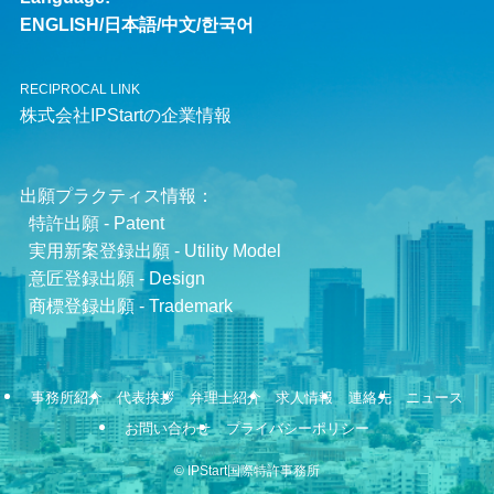
ENGLISH
/
日本語
/
中文
/
한국어
RECIPROCAL LINK
株式会社IPStartの企業情報
出願プラクティス情報：
特許出願 - Patent
実用新案登録出願 - Utility Model
意匠登録出願 - Design
商標登録出願 - Trademark
事務所紹介
代表挨拶
弁理士紹介
求人情報
連絡先
ニュース
お問い合わせ
プライバシーポリシー
©
IPStart国際特許事務所